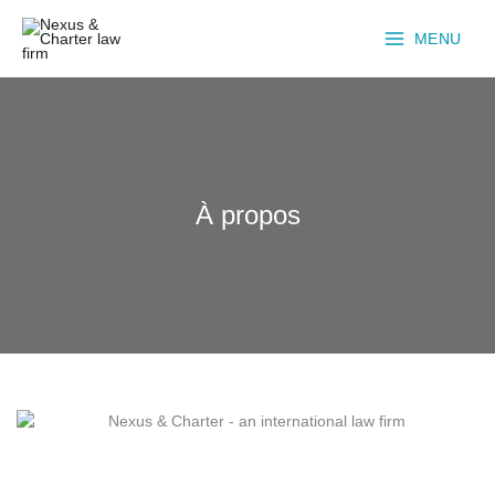
Aller
au
MENU
contenu
À propos