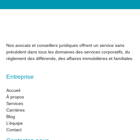
é
*
l
é
p
h
o
n
Nos avocats et conseillers juridiques offrent un service sans
e
précédent dans tous les domaines des services corporatifs, du
*
règlement des différends, des affaires immobilières et familiales.
Entreprise
Accueil
À propos
Services
Carrières
Blog
L’équipe
Contact