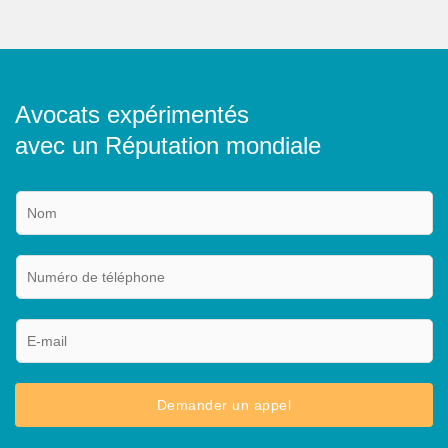
Avocats expérimentés
avec un Réputation mondiale
N
o
m
N
*
u
m
é
E
r
-
o
m
d
a
Demander un appel
e
i
t
l